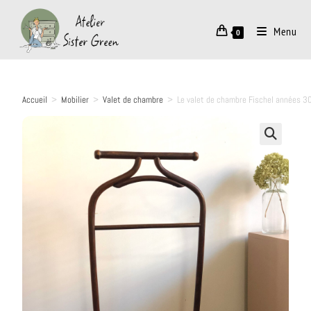
Menu
0
Accueil
>
Mobilier
>
Valet de chambre
>
Le valet de chambre Fischel années 3