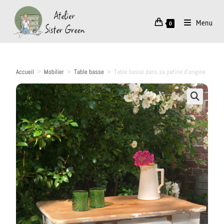
Menu
0
Accueil
>
Mobilier
>
Table basse
>
Table basse dans sa patine d’origine