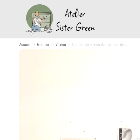
Accueil
>
Mobilier
>
Vitrine
>
La paire de vitrine de style art déco