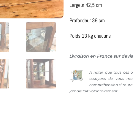
Largeur 42,5 cm
Profondeur 36 cm
Poids 13 kg chacune
Livraison en France sur devis
A noter que tous ces o
essayons de vous mon
compréhension si toutefo
jamais fait volontairement.