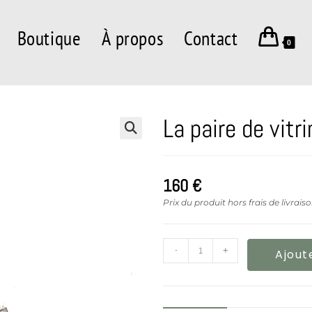
Boutique
À propos
Contact
0
La paire de vitr
160
€
Prix du produit hors frais de livrais
-
+
Ajout