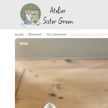
Accueil
>
Décoration
>
Pot à pharmacie
>
La paire de pots à pharmacie 
Vendu