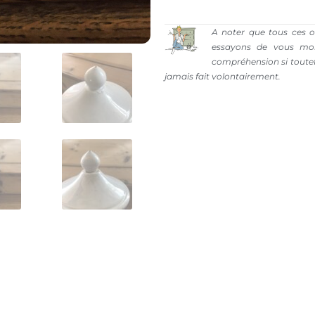
A noter que tous ces o
essayons de vous mon
compréhension si toutefo
jamais fait volontairement.