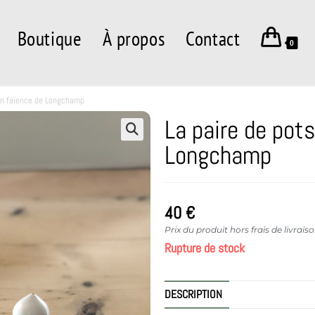
Boutique
À propos
Contact
0
en faïence de Longchamp
La paire de pot
Longchamp
40
€
Prix du produit hors frais de livrais
Rupture de stock
DESCRIPTION