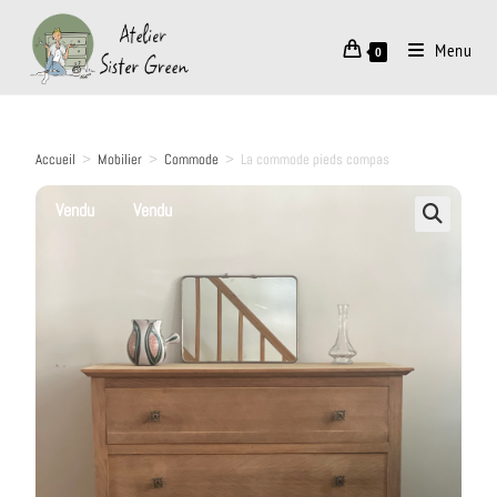
Menu
0
Accueil
>
Mobilier
>
Commode
>
La commode pieds compas
Vendu
Vendu