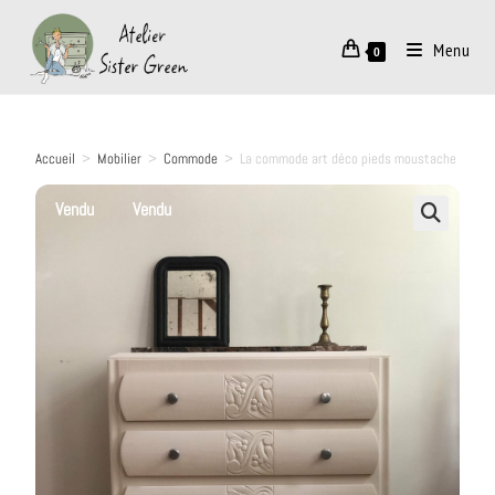
Menu
0
Accueil
>
Mobilier
>
Commode
>
La commode art déco pieds moustache
Vendu
Vendu