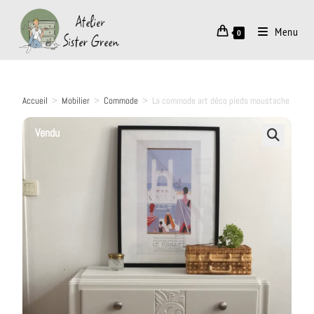
Menu
0
Accueil
>
Mobilier
>
Commode
>
La commode art déco pieds moustache
Vendu