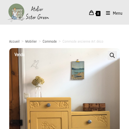
Menu
0
Accueil
>
Mobilier
>
Commode
>
Commode ancienne Art déco
Vendu