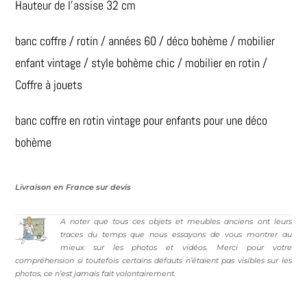
Hauteur de l’assise 32 cm
banc coffre / rotin / années 60 / déco bohème / mobilier
enfant vintage / style bohème chic / mobilier en rotin /
Coffre à jouets
banc coffre en rotin vintage pour enfants pour une déco
bohème
Livraison en France sur devis
A noter que tous ces objets et meubles anciens ont leurs
traces du temps que nous essayons de vous montrer au
mieux sur les photos et vidéos. Merci pour votre
compréhension si toutefois certains défauts n’étaient pas visibles sur les
photos, ce n’est jamais fait volontairement.