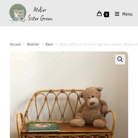
Menu
0
Accueil
>
Mobilier
>
Banc
>
Banc coffre en rotin vintage pour enfant, années 
Vendu